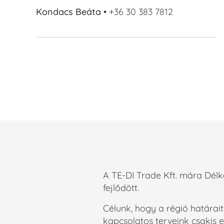
Kondacs Beáta
• +36 30 383 7812
A TE-DI Trade Kft. mára Dél
fejlődött.
Célunk, hogy a régió határait
kapcsolatos terveink csakis e