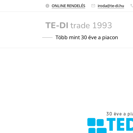
ONLINE RENDELÉS
iroda@te-di.hu
TE-DI
trade 1993
Több mint 30 éve a piacon