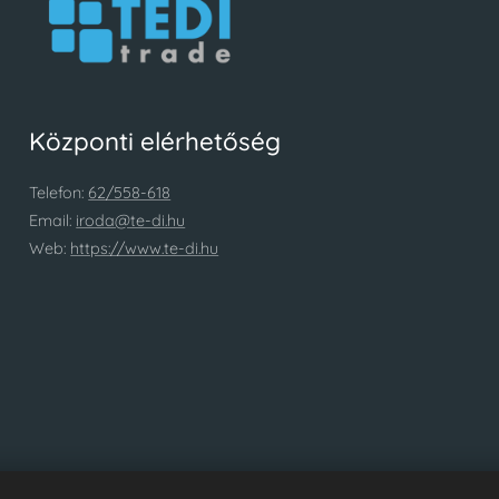
Központi elérhetőség
Telefon:
62/558-618
Email:
iroda@te-di.hu
Web:
https://www.te-di.hu