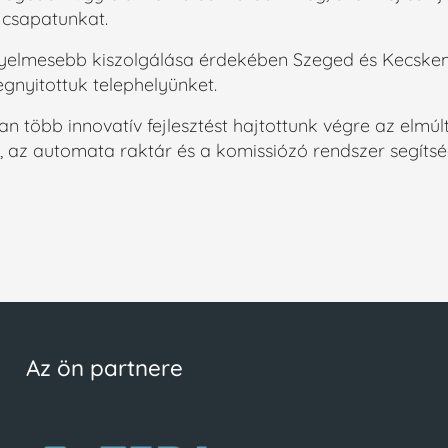
 csapatunkat.
yelmesebb kiszolgálása érdekében Szeged és Kecskem
gnyitottuk telephelyünket.
n több innovatív fejlesztést hajtottunk végre az elmú
k, az automata raktár és a komissiózó rendszer segít
Az ön partnere