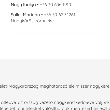
Nagy Ibolya
• +36 30 636 1910
Sallai Mariann
• +36 30 629 1261
Nagykőrös környéke
kelet-Magyarország meghatározó élelmiszer nagykere
 átlépve, az ország vezető nagykereskedőjévé váljunk.
légedett ügyfelekkel valósíthatóak meg, ezért fejlesz