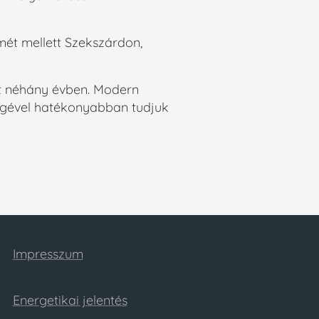
ét mellett Szekszárdon,
lt néhány évben. Modern
ségével hatékonyabban tudjuk
Impresszum
Energetikai jelentés