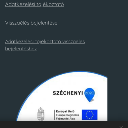
Adatkezelési tájékoztató
Visszaélés bejelentése
Adatkezelési tájékoztató visszaélés
bejelentéshez