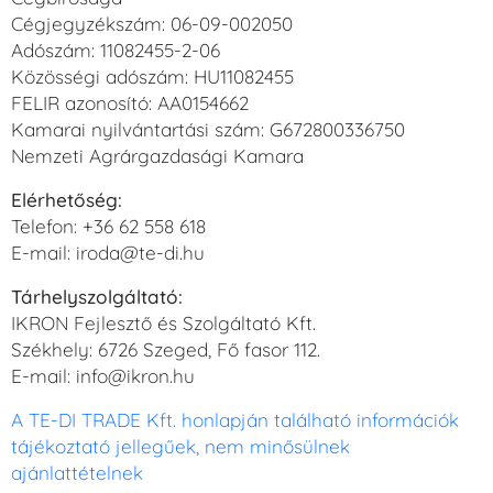
Cégjegyzékszám: 06-09-002050
Adószám: 11082455-2-06
Közösségi adószám: HU11082455
FELIR azonosító: AA0154662
Kamarai nyilvántartási szám: G672800336750
Nemzeti Agrárgazdasági Kamara
Elérhetőség:
Telefon: +36 62 558 618
E-mail: iroda@te-di.hu
Tárhelyszolgáltató:
IKRON Fejlesztő és Szolgáltató Kft.
Székhely: 6726 Szeged, Fő fasor 112.
E-mail: info@ikron.hu
A TE-DI TRADE Kft. honlapján található információk
tájékoztató jellegűek, nem minősülnek
ajánlattételnek