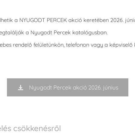
lhetik a NYUGODT PERCEK akció keretében 2026. június
megtalálják a Nyugodt Percek katalógusban.
bes rendelő felületünkön, telefonon vagy a képviselő k
Nyugodt Percek akció 2026. június
elés csökkenésről