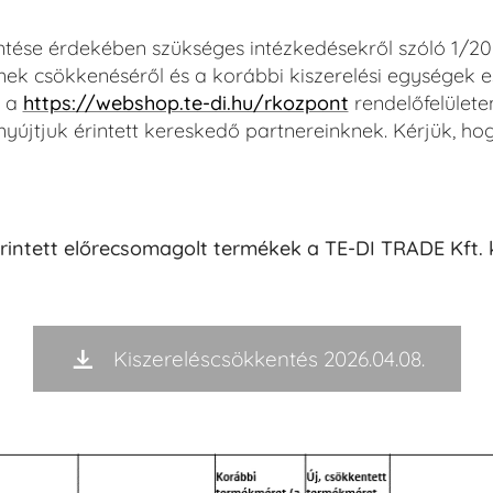
ntése érdekében szükséges intézkedésekről szóló 1/202
nek csökkenéséről és a korábbi kiszerelési egységek es
, a
https://webshop.te-di.hu/rkozpont
rendelőfelülete
 nyújtjuk érintett kereskedő partnereinknek. Kérjük, h
rintett előrecsomagolt termékek a TE-DI TRADE Kft. 
Kiszereléscsökkentés 2026.04.08.