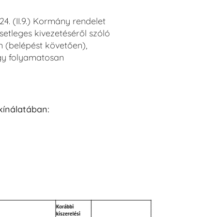
4. (II.9.) Kormány rendelet
etleges kivezetéséről szóló
n (belépést követően),
ogy folyamatosan
kínálatában: