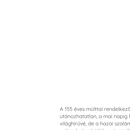
A 155 éves múlttal rendelkező,
utánozhatatlan, a mai napig 
világhírűvé, de a hazai szalám