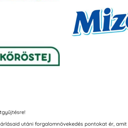
tgyűjtésre!
sárlásaid utáni forgalomnövekedés pontokat ér, ami