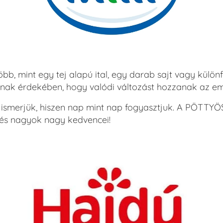
bb, mint egy tej alapú ital, egy darab sajt vagy külö
k érdekében, hogy valódi változást hozzanak az emb
 ismerjük, hiszen nap mint nap fogyasztjuk. A PÖTTYÖ
 és nagyok nagy kedvencei!