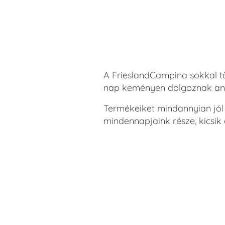
A FrieslandCampina sokkal tö
nap keményen dolgoznak anna
Termékeiket mindannyian jól
mindennapjaink része, kicsik