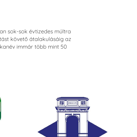
an sok-sok évtizedes múltra
ltást követő átalakulásáig az
rkanév immár több mint 50