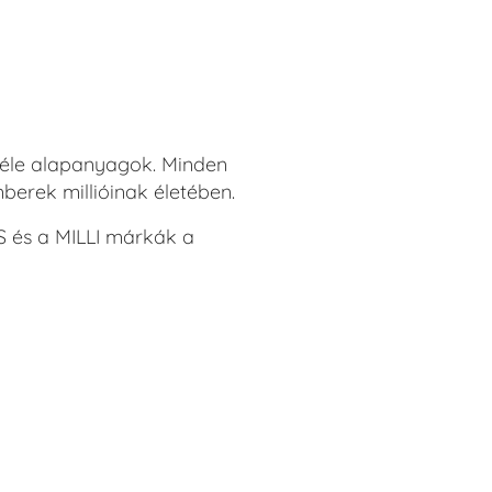
nféle alapanyagok. Minden
erek millióinak életében.
S és a MILLI márkák a