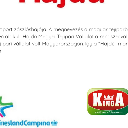
oport zászlóshajója. A megnevezés a magyar tejiparb
ben alakult Hajdú Megyei Tejipari Vállalat a rendszervá
ipari vállalat volt Magyarországon. Így a "Hajdú" má
n.