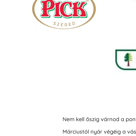
Nem kell őszig várnod a pon
Márciustól nyár végéig a vá