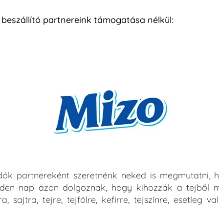
beszállító partnereink támogatása nélkül:
dók partnereként szeretnénk neked is megmutatni, 
nden nap azon dolgoznak, hogy kihozzák a tejből mi
ra, sajtra, tejre, tejfölre, kefirre, tejszínre, esetleg 
!