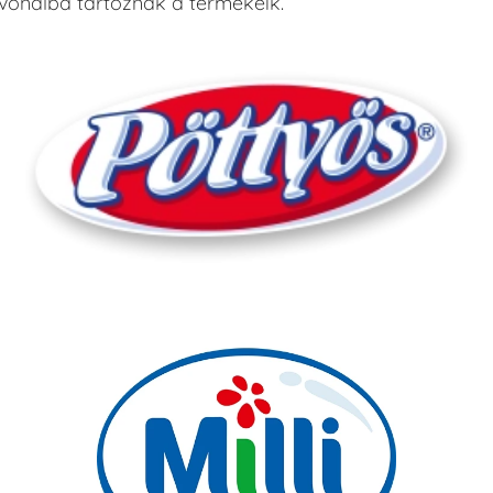
lvonalba tartoznak a termékeik.