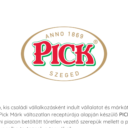
 kis családi vállalkozásként indult vállalatot és márká
Pick Márk változatlan receptúrája alapján készülő
PIC
i piacon betöltött töretlen vezető szerepük mellett a pár