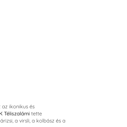
t az ikonikus és
K Téliszalámi
tette
izsi, a virsli, a kolbász és a