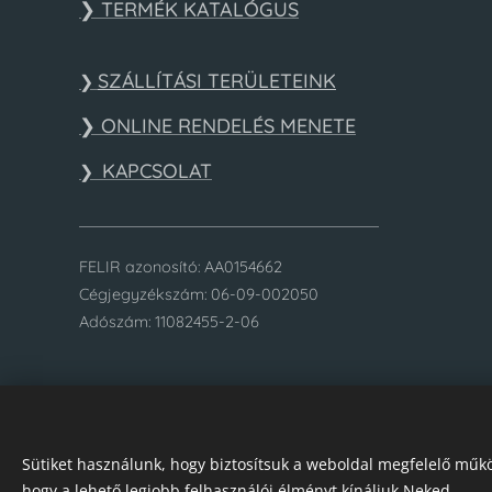
❯ TERMÉK KATALÓGUS
SZÁLLÍTÁSI TERÜLETEINK
❯
❯ ONLINE RENDELÉS MENETE
KAPCSOLAT
❯
FELIR azonosító: AA0154662
Cégjegyzékszám: 06-09-002050
Adószám: 11082455-2-06
Sütiket használunk, hogy biztosítsuk a weboldal megfelelő műkö
hogy a lehető legjobb felhasználói élményt kínáljuk Neked.