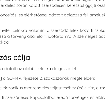
rendelés során kötött szerződésen keresztül gyűjti ös
onosítási és elérhetőségi adatait dolgozza fel, amelyek
zámviteli célokra, valamint a szerződő felek közötti s
za a törvény által előírt időtartamra. A személyes ad
okba.
zás célja
 adatait az alábbi célokra dolgozza fel:
.]
a GDPR 4. fejezete 2. szakaszának megfelelően;
 elektronikus megrendelés teljesítéséhez (név, cím, e-ma
tti szerződéses kapcsolatból eredő törvények és előír