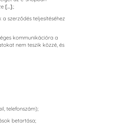
sze
[…]
.;
 a szerződés teljesítéséhez
zükséges kommunikációra a
atokat nem teszik közzé, és
il, telefonszám);
ások betartása;