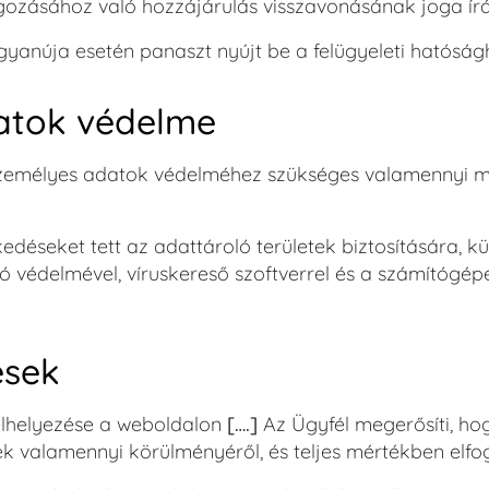
gozásához való hozzájárulás visszavonásának joga ír
yanúja esetén panaszt nyújt be a felügyeleti hatóság
atok védelme
 személyes adatok védelméhez szükséges valamennyi m
kedéseket tett az adattároló területek biztosítására,
ló védelmével, víruskereső szoftverrel és a számítógé
ések
elhelyezése a weboldalon
[….]
Az Ügyfél megerősíti, ho
 valamennyi körülményéről, és teljes mértékben elfo