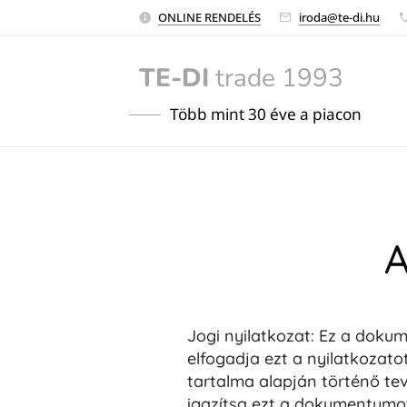
ONLINE RENDELÉS
iroda@te-di.hu
TE-DI
trade 1993
Több mint 30 éve a piacon
A
Jogi nyilatkozat: Ez a doku
elfogadja ezt a nyilatkozato
tartalma alapján történő te
igazítsa ezt a dokumentumot