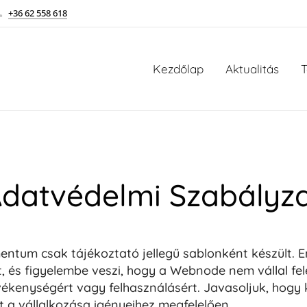
+36 62 558 618
Kezdőlap
Aktualitás
T
datvédelmi Szabályz
mentum csak tájékoztató jellegű sablonként készült.
t, és figyelembe veszi, hogy a Webnode nem vállal fe
vékenységért vagy felhasználásért. Javasoljuk, hogy 
 a vállalkozása igényeihez megfelelően.