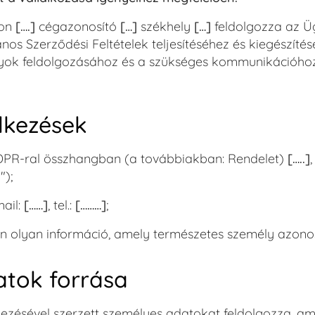
lon
[….]
cégazonosító
[…]
székhely
[…]
feldolgozza az Ügy
os Szerződési Feltételek teljesítéséhez és kiegészítés
yok feldolgozásához és a szükséges kommunikációhoz a
lkezések
DPR-ral összhangban (a továbbiakban: Rendelet)
[…..]
");
ail:
[……]
, tel.:
[………]
;
 olyan információ, amely természetes személy azonos
atok forrása
ezésével szerzett személyes adatokat feldolgozza, a