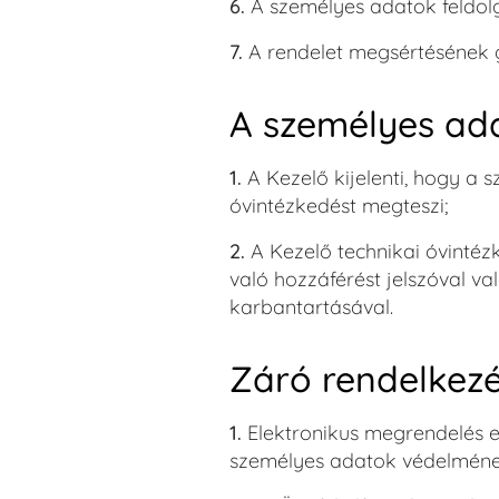
6.
A személyes adatok feldol
7.
A rendelet megsértésének g
A személyes ad
1.
A Kezelő kijelenti, hogy a
óvintézkedést megteszi;
2.
A Kezelő technikai óvintéz
való hozzáférést jelszóval va
karbantartásával.
Záró rendelkez
1.
Elektronikus megrendelés 
személyes adatok védelmének