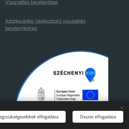
Visszaélés bejelentése
Adatkezelési tájékoztató visszaélés
bejelentéshez
legszükségesebbek elfogadása
Összes elfogadása