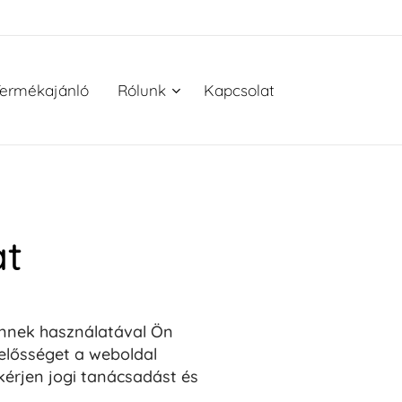
ermékajánló
Rólunk
Kapcsolat
at
 Ennek használatával Ön
lelősséget a weboldal
kérjen jogi tanácsadást és