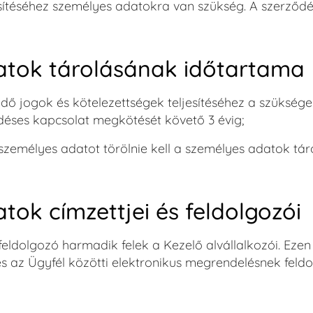
jesítéséhez személyes adatokra van szükség. A szerző
atok tárolásának időtartama
dő jogok és kötelezettségek teljesítéséhez a szüksége
déses kapcsolat megkötését követő 3 évig;
zemélyes adatot törölnie kell a személyes adatok tár
tok címzettjei és feldolgozói
eldolgozó harmadik felek a Kezelő alvállalkozói. Ezen 
s az Ügyfél közötti elektronikus megrendelésnek feld