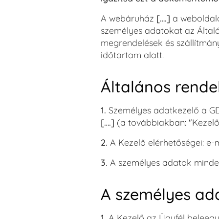
A webáruház
[….]
a webolda
személyes adatokat az Általán
megrendelések és szállítmán
időtartam alatt.
Általános rende
1.
Személyes adatkezelő a G
[….]
(a továbbiakban: "Kezelő
2.
A Kezelő elérhetőségei: e-m
3.
A személyes adatok minden
A személyes ad
1.
A Kezelő az Ügyfél beleegy