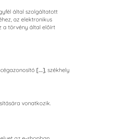
fél által szolgáltatott
éhez, az elektronikus
 törvény által előírt
, cégazonosító
[….]
, székhely
ítására vonatkozik.
melyet az e-shopban