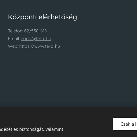
Központi elérhetőség
Telefon:
62/558-618
Email:
iroda@te-di.hu
Web:
https://www.te-di.hu
Csak a 
dését és biztonságát, valamint