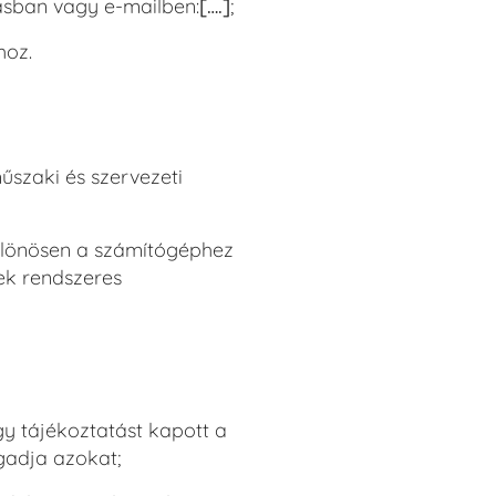
ásban vagy e-mailben:
[….]
;
hoz.
űszaki és szervezeti
 különösen a számítógéphez
pek rendszeres
gy tájékoztatást kapott a
gadja azokat;