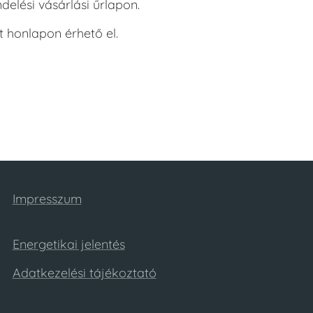
elési vásárlási űrlapon.
tt honlapon érhető el.
Impresszum
Energetikai jelentés
Adatkezelési tájékoztató