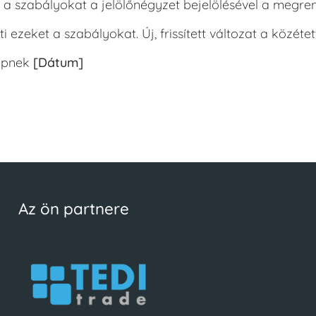
 a szabályokat a jelölőnégyzet bejelölésével a megrend
i ezeket a szabályokat. Új, frissített változat a közéte
lépnek
[Dátum]
Az ön partnere