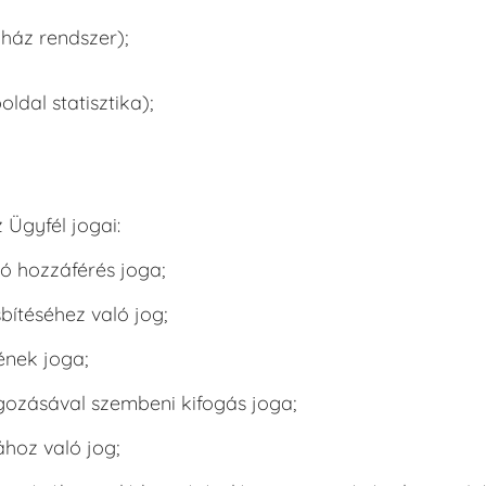
áz rendszer);
ldal statisztika);
 Ügyfél jogai:
ó hozzáférés joga;
ítéséhez való jog;
ének joga;
gozásával szembeni kifogás joga;
hoz való jog;